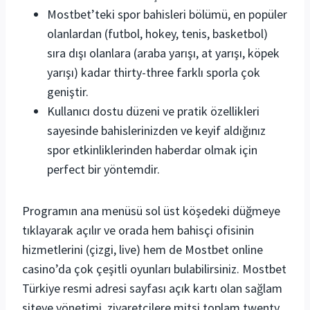
Mostbet’teki spor bahisleri bölümü, en popüler
olanlardan (futbol, hokey, tenis, basketbol)
sıra dışı olanlara (araba yarışı, at yarışı, köpek
yarışı) kadar thirty-three farklı sporla çok
geniştir.
Kullanıcı dostu düzeni ve pratik özellikleri
sayesinde bahislerinizden ve keyif aldığınız
spor etkinliklerinden haberdar olmak için
perfect bir yöntemdir.
Programın ana menüsü sol üst köşedeki düğmeye
tıklayarak açılır ve orada hem bahisçi ofisinin
hizmetlerini (çizgi, live) hem de Mostbet online
casino’da çok çeşitli oyunları bulabilirsiniz. Mostbet
Türkiye resmi adresi sayfası açık kartı olan sağlam
siteye yönetimi, ziyaretçilere mitsi toplam twenty