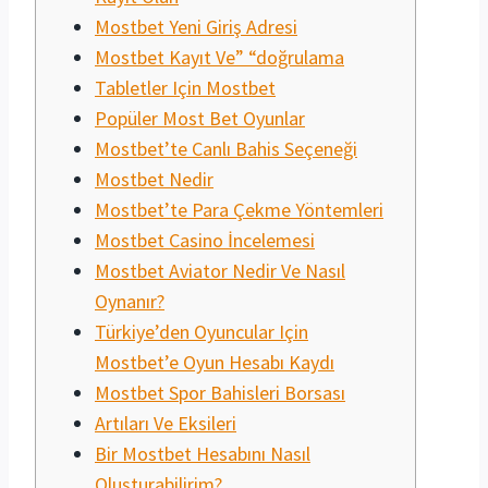
Mostbet Yeni Giriş Adresi
Mostbet Kayıt Ve” “doğrulama
Tabletler Için Mostbet
Popüler Most Bet Oyunlar
Mostbet’te Canlı Bahis Seçeneği
Mostbet Nedir
Mostbet’te Para Çekme Yöntemleri
Mostbet Casino İncelemesi
Mostbet Aviator Nedir Ve Nasıl
Oynanır?
Türkiye’den Oyuncular Için
Mostbet’e Oyun Hesabı Kaydı
Mostbet Spor Bahisleri Borsası
Artıları Ve Eksileri
Bir Mostbet Hesabını Nasıl
Oluşturabilirim?