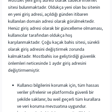
Mostbet yeni giriş adresi olarak sadece internet
sitesi bulunmaktadır. Oldukça yeni olan bu sitenin
en yeni giriş adresi, açıldığı günden itibaren
kullanılan domain adresi olarak görülmektedir.
Henüz giriş adresi olarak bir güncelleme olmaması,
kullanıcılar tarafından oldukça hoş
karşılanmaktadır. Çoğu kaçak bahis sitesi, sürekli
olarak giriş adresini değiştirmek zorunda
kalmaktadır. Mostbahis ise geliştirdiği güvenlik
önlemleri neticesinde 1 aydır giriş adresini
değiştirmemiştir.
Kullanıcı bilgilerini korumak için, tüm hassas
veriler şifrelenir ve platformda güvenli bir
şekilde saklanır, bu weil geçerli tüm kurallara
ve veri koruma mevzuatına uygundur.