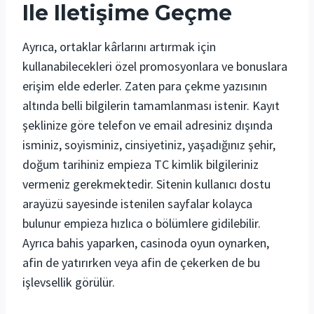
Ile Iletişime Geçme
Ayrıca, ortaklar kârlarını artırmak için
kullanabilecekleri özel promosyonlara ve bonuslara
erişim elde ederler. Zaten para çekme yazısının
altında belli bilgilerin tamamlanması istenir. Kayıt
şeklinize göre telefon ve email adresiniz dışında
isminiz, soyisminiz, cinsiyetiniz, yaşadığınız şehir,
doğum tarihiniz empieza TC kimlik bilgileriniz
vermeniz gerekmektedir. Sitenin kullanıcı dostu
arayüzü sayesinde istenilen sayfalar kolayca
bulunur empieza hızlıca o bölümlere gidilebilir.
Ayrıca bahis yaparken, casinoda oyun oynarken,
afin de yatırırken veya afin de çekerken de bu
işlevsellik görülür.