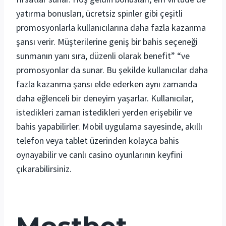
yatırma bonusları, ücretsiz spinler gibi çeşitli
promosyonlarla kullanıcılarına daha fazla kazanma
şansı verir. Müşterilerine geniş bir bahis seçeneği
sunmanın yanı sıra, düzenli olarak benefit” “ve
promosyonlar da sunar. Bu şekilde kullanıcılar daha
fazla kazanma şansı elde ederken aynı zamanda
daha eğlenceli bir deneyim yaşarlar. Kullanıcılar,
istedikleri zaman istedikleri yerden erişebilir ve
bahis yapabilirler. Mobil uygulama sayesinde, akıllı
telefon veya tablet üzerinden kolayca bahis
oynayabilir ve canlı casino oyunlarının keyfini
çıkarabilirsiniz.