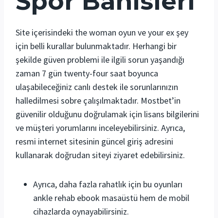
Spor Bahisleri
Site içerisindeki the woman oyun ve your ex şey
için belli kurallar bulunmaktadır. Herhangi bir
şekilde güven problemi ile ilgili sorun yaşandığı
zaman 7 gün twenty-four saat boyunca
ulaşabileceğiniz canlı destek ile sorunlarınızın
halledilmesi sobre çalışılmaktadır. Mostbet’in
güvenilir olduğunu doğrulamak için lisans bilgilerini
ve müşteri yorumlarını inceleyebilirsiniz. Ayrıca,
resmi internet sitesinin güncel giriş adresini
kullanarak doğrudan siteyi ziyaret edebilirsiniz.
Ayrıca, daha fazla rahatlık için bu oyunları
ankle rehab ebook masaüstü hem de mobil
cihazlarda oynayabilirsiniz.