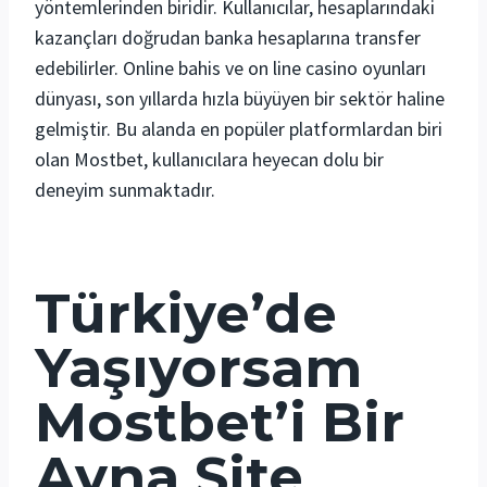
yöntemlerinden biridir. Kullanıcılar, hesaplarındaki
kazançları doğrudan banka hesaplarına transfer
edebilirler. Online bahis ve on line casino oyunları
dünyası, son yıllarda hızla büyüyen bir sektör haline
gelmiştir. Bu alanda en popüler platformlardan biri
olan Mostbet, kullanıcılara heyecan dolu bir
deneyim sunmaktadır.
Türkiye’de
Yaşıyorsam
Mostbet’i Bir
Ayna Site