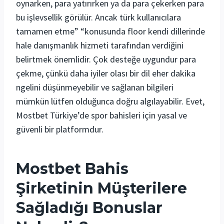
oynarken, para yatırırken ya da para çekerken para
bu işlevsellik görülür. Ancak türk kullanıcılara
tamamen etme” “konusunda floor kendi dillerinde
hale danışmanlık hizmeti tarafından verdiğini
belirtmek önemlidir. Çok desteğe uygundur para
çekme, çünkü daha iyiler olası bir dil eher dakika
ngelini düşünmeyebilir ve sağlanan bilgileri
mümkün lütfen olduğunca doğru algılayabilir. Evet,
Mostbet Türkiye’de spor bahisleri için yasal ve
güvenli bir platformdur.
Mostbet Bahis
Şirketinin Müşterilere
Sağladığı Bonuslar