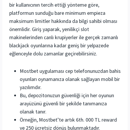
bir kullanıcının tercih ettiği yönteme göre,
platformun sunduğu bare minimum empieza
maksimum limitler hakkında da bilgi sahibi olması
önemlidir. Giriş yaparak, yenilikçi slot
makinelerinden canlı krupiyerler ile gerçek zamanlı
blackjack oyunlarına kadar geniş bir yelpazede
eğlenceyle dolu zamanlar geçirebilirsiniz.
Mostbet uygulaması cep telefonunuzdan bahis
oyunları oynamanıza olanak sağlayan mobil bir
yazılımdır.
Bu, depozitonuzun güvenliği için her oyunun
arayüzünü güvenli bir şekilde tanımanıza
olanak tanır.
Örneğin, Mostbet’te artık 6th. 000 TL reward
ve 250 ücretsiz dönüş bulunmaktadır.