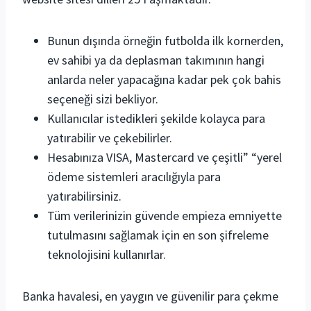
Bunun dışında örneğin futbolda ilk kornerden,
ev sahibi ya da deplasman takımının hangi
anlarda neler yapacağına kadar pek çok bahis
seçeneği sizi bekliyor.
Kullanıcılar istedikleri şekilde kolayca para
yatırabilir ve çekebilirler.
Hesabınıza VISA, Mastercard ve çeşitli” “yerel
ödeme sistemleri aracılığıyla para
yatırabilirsiniz.
Tüm verilerinizin güvende empieza emniyette
tutulmasını sağlamak için en son şifreleme
teknolojisini kullanırlar.
Banka havalesi, en yaygın ve güvenilir para çekme