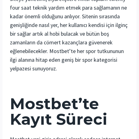
four saat teknik yardım etmek para sağlamanın ne
kadar önemli olduğunu anlıyor. Sitenin sırasında
genişliğinde nasıl yer, her kullanıcı kendisi için ilginç
bir sağlar artık al hobi bulacak ve bütün boş
zamanların da cömert kazançlara güvenerek
eğlenebilecekler. Mostbet’te her spor tutkununun
ilgi alanına hitap eden geniş bir spor kategorisi
yelpazesi sunuyoruz.
Mostbet’te
Kayıt Süreci