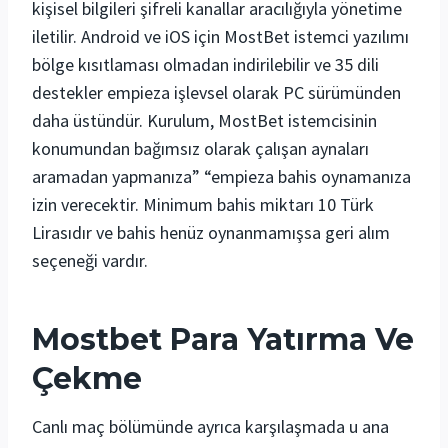
kişisel bilgileri şifreli kanallar aracılığıyla yönetime
iletilir. Android ve iOS için MostBet istemci yazılımı
bölge kısıtlaması olmadan indirilebilir ve 35 dili
destekler empieza işlevsel olarak PC sürümünden
daha üstündür. Kurulum, MostBet istemcisinin
konumundan bağımsız olarak çalışan aynaları
aramadan yapmanıza” “empieza bahis oynamanıza
izin verecektir. Minimum bahis miktarı 10 Türk
Lirasıdır ve bahis henüz oynanmamışsa geri alım
seçeneği vardır.
Mostbet Para Yatırma Ve
Çekme
Canlı maç bölümünde ayrıca karşılaşmada u ana