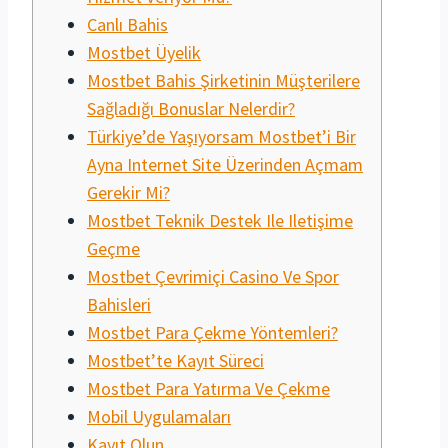
Canlı Bahis
Mostbet Üyelik
Mostbet Bahis Şirketinin Müşterilere
Sağladığı Bonuslar Nelerdir?
Türkiye’de Yaşıyorsam Mostbet’i Bir
Ayna Internet Site Üzerinden Açmam
Gerekir Mi?
Mostbet Teknik Destek Ile Iletişime
Geçme
Mostbet Çevrimiçi Casino Ve Spor
Bahisleri
Mostbet Para Çekme Yöntemleri?
Mostbet’te Kayıt Süreci
Mostbet Para Yatırma Ve Çekme
Mobil Uygulamaları
Kayıt Olun