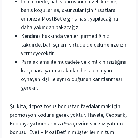
İncelemede, bahis bürosunun özelliklerine,
bahis koşullarına, oyuncular için fırsatlara
empieza MostBet’e giriş nasıl yapılacağına
daha yakından bakacağız.
Kendiniz hakkında verileri girmediğiniz
takdirde, bahisçi em virtude de çekmenize izin
vermeyecektir.
Para aklama ile mücadele ve kimlik hırsızlığına
karşı para yatırılacak olan hesabın, oyun
oynayan kişi ile aynı olduğunun kanıtlanması
gerekir.
Şu kita, depozitosuz bonustan faydalanmak için
promosyon koduna gerek yoktur. Havale, Cepbank,
Ecopayz yatırımlarınıza %5 çevrim şartsız yatırım
bonusu. Evet – MostBet’in müşterilerinin tüm