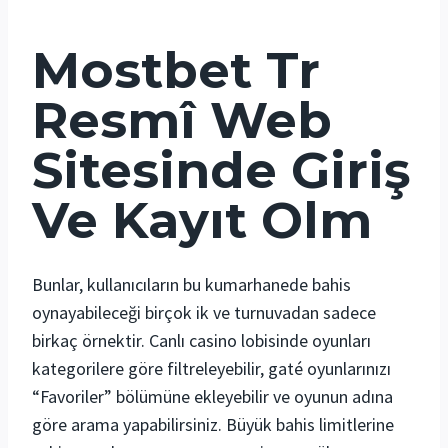
Mostbet Tr
Resmî Web
Sitesinde Giriş
Ve Kayıt Olm
Bunlar, kullanıcıların bu kumarhanede bahis
oynayabileceği birçok ik ve turnuvadan sadece
birkaç örnektir. Canlı casino lobisinde oyunları
kategorilere göre filtreleyebilir, gaté oyunlarınızı
“Favoriler” bölümüne ekleyebilir ve oyunun adına
göre arama yapabilirsiniz. Büyük bahis limitlerine