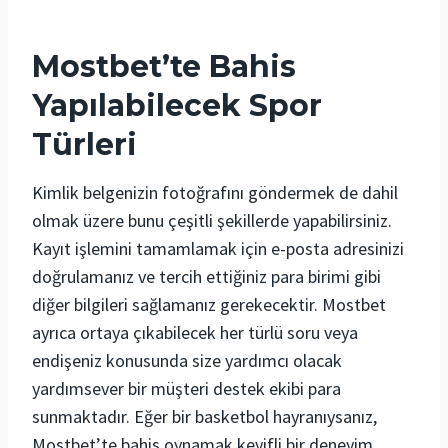
Mostbet’te Bahis
Yapılabilecek Spor
Türleri
Kimlik belgenizin fotoğrafını göndermek de dahil
olmak üzere bunu çeşitli şekillerde yapabilirsiniz.
Kayıt işlemini tamamlamak için e-posta adresinizi
doğrulamanız ve tercih ettiğiniz para birimi gibi
diğer bilgileri sağlamanız gerekecektir. Mostbet
ayrıca ortaya çıkabilecek her türlü soru veya
endişeniz konusunda size yardımcı olacak
yardımsever bir müşteri destek ekibi para
sunmaktadır. Eğer bir basketbol hayranıysanız,
Mostbet’te bahis oynamak keyifli bir deneyim