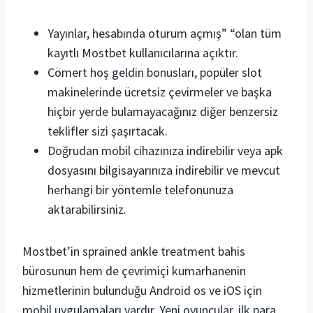
Yayınlar, hesabında oturum açmış” “olan tüm
kayıtlı Mostbet kullanıcılarına açıktır.
Cömert hoş geldin bonusları, popüler slot
makinelerinde ücretsiz çevirmeler ve başka
hiçbir yerde bulamayacağınız diğer benzersiz
teklifler sizi şaşırtacak.
Doğrudan mobil cihazınıza indirebilir veya apk
dosyasını bilgisayarınıza indirebilir ve mevcut
herhangi bir yöntemle telefonunuza
aktarabilirsiniz.
Mostbet’in sprained ankle treatment bahis
bürosunun hem de çevrimiçi kumarhanenin
hizmetlerinin bulunduğu Android os ve iOS için
mobil uygulamaları vardır. Yeni oyuncular, ilk para