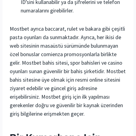
ID’sini kullanabilir ya da şifrelerini ve telefon
numaralarını girebilirler.
Mostbet ayrıca baccarat, rulet ve bakara gibi çeşitli
pasta oyunları da sunmaktadır. Ayrıca, her ikisi de
web sitesinin masaüstü sürümünde bulunmayan
özel bonuslar comienza promosyonlarla birlikte
gelir. Mostbet bahis sitesi, spor bahisleri ve casino
oyunları sunan güvenilir bir bahis şirketidir. Mostbet
bahis sitesine üye olmak için resmi online sitesini
ziyaret edebilir ve güncel giriş adresine
erişebilirsiniz. Mostbet giriş için ilk yapılması
gerekenler doğru ve güvenilir bir kaynak üzerinden
giriş bilgilerine erişmekten geçer.