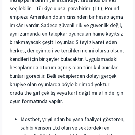
seçilebilir – Türkiye ulusal para birimi (TL), Pound
empieza Amerikan doları cinsinden bir hesap açma
imkânı vardır. Sadece güvenilirlik ve güvenlik değil,
aynı zamanda en talepkar oyuncuları haine kayıtsız
bırakmayacak çeşitli oyunlar. Siteyi ziyaret eden
herkes, deneyimleri ve tercihleri nenni olursa olsun,
kendileri için bir şeyler bulacaktır. Uygulamadaki
hesaplarında oturum açmış olan tüm kullanıcılar
bunları görebilir. Belli sebeplerden dolayı gerçek
krupiye olan oyunlarda böyle bir imod yoktur –
orada the girl çekiliş veya kart dağıtımı afin de için
oyun formatında yapılır.
Mostbet, yr yılından bu yana faaliyet gösteren,
sahibi Venson Ltd olan ve sektördeki en