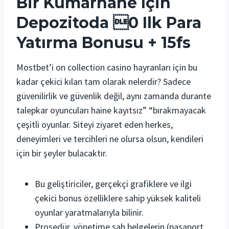
Bir Kumarhane Için
Depozitoda 0 Ilk Para
Yatırma Bonusu + 15fs
Mostbet’i on collection casino hayranları için bu
kadar çekici kılan tam olarak nelerdir? Sadece
güvenilirlik ve güvenlik değil, aynı zamanda durante
talepkar oyuncuları haine kayıtsız” “bırakmayacak
çeşitli oyunlar. Siteyi ziyaret eden herkes,
deneyimleri ve tercihleri ne olursa olsun, kendileri
için bir şeyler bulacaktır.
Bu geliştiriciler, gerçekçi grafiklere ve ilgi
çekici bonus özelliklere sahip yüksek kaliteli
oyunlar yaratmalarıyla bilinir.
Prosedür, yönetime sah belgelerin (pasaport,