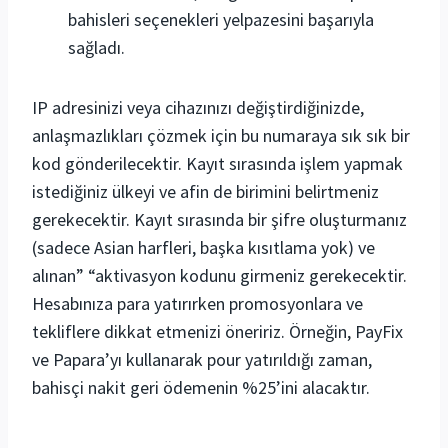
bahisleri seçenekleri yelpazesini başarıyla
sağladı.
IP adresinizi veya cihazınızı değiştirdiğinizde,
anlaşmazlıkları çözmek için bu numaraya sık sık bir
kod gönderilecektir. Kayıt sırasında işlem yapmak
istediğiniz ülkeyi ve afin de birimini belirtmeniz
gerekecektir. Kayıt sırasında bir şifre oluşturmanız
(sadece Asian harfleri, başka kısıtlama yok) ve
alınan” “aktivasyon kodunu girmeniz gerekecektir.
Hesabınıza para yatırırken promosyonlara ve
tekliflere dikkat etmenizi öneririz. Örneğin, PayFix
ve Papara’yı kullanarak pour yatırıldığı zaman,
bahisçi nakit geri ödemenin %25’ini alacaktır.