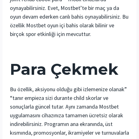
oynayabilirsiniz. Evet, Mostbet’te bir maç ya da
oyun devam ederken canlı bahis oynayabilirsiniz. Bu
özellik Mostbet oyun içi bahis olarak bilinir ve
birçok spor etkinliği için mevcuttur.
Para Çekmek
Bu özellik, aksiyonu olduğu gibi izlemenize olanak”
“tanır empieza sizi durante child skorlar ve
sonuçlarla güncel tutar. Aynı zamanda Mostbet
uygulamasını cihazınıza tamamen ücretsiz olarak
indirebilirsiniz. Programın ana ekranında, üst
kısmında, promosyonlar, ikramiyeler ve turnuvalarla