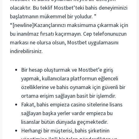
olacaktır. Bu teklif Mostbet’teki bahis deneyiminizi
başlatmanın mükemmel bir yoludur. ”
“[newline]Kazançlarınızı maksimuma çıkarmak için
bu inanılmaz fırsatı kaçırmayın. Cep telefonunuzun
markası ne olursa olsun, Mostbet uygulamasını
indirebilirsiniz.
Bir hesap oluşturmak ve Mostbet’e giriş
yapmak, kullanıcılara platformun eğlenceli
özelliklerine ve bahis oynamak için güvenli bir
ortama erişim sağlayan basit bir işlemdir.
Fakat, bahis empieza casino sitelerine lisans
sağlayan başka yerler vardır empieza bu
lisanslar bütün dünyada geçmektedir.
Herhangi bir müşterisi, bahis şirketinin