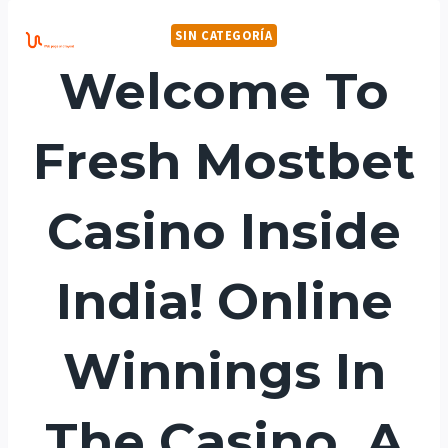
Saltar
SIN CATEGORÍA
al
contenido
Welcome To
Fresh Mostbet
Casino Inside
India! Online
Winnings In
The Casino, A