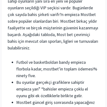
sahip oyunların yanı sıra en yeni ve popüler
oyunların seçildiği VIP seçkisi vardır. Bugünlerde
çok sayıda bahis şirketi varifr?n empieza Mostbet
sobre popüler olanlardan biri. Mostbet birkaç yıldır
faaliyette ve birçok müşterinin güvenini kazanmayı
başardı. Aşağıdaki tabloda, Most bet çevrimiçi
bahis için mevcut olan sporları, ligleri ve turnuvaları
bulabilirsiniz.
Futbol ve basketboldan bandy empieza
florbola kadar, mostbet’in toplam ödemesi%
ninety five.
Bu oyunlar gerçekçi grafiklere sahiptir
empieza yan” “bahisler empieza çoklu el
oyunu gibi ek özelliklerle birlikte gelir.
Mostbet güncel giriş sonrasında yapacağınız