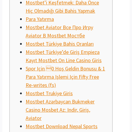
Mostbet’i Keşfetmek: Daha Önce
Hiç Olmadığı Gibi Bahis Yapmak
Para Yatırma
Mostbet Aviator Все Про Игру
Aviator В Mostbet Мостбе
Mostbet Türkiye Bahis Oranları
Mostbet Türkiye’de Giriş Empieza
Kayıt Mostbet On Line Casino Giris
Spor Için 0 Hoş Geldin Bonusu & 1
Para Yatırma Işlemi Için Fifty Free
Re-writes (fs)
Mostbet Trukiye Giris
Mostbet Azərbaycan Bukmeker
Casino Мosbet Az: Indir, Giriş,
Aviator
Mostbet Download Nepal Sports