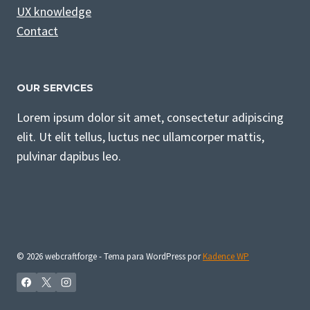
UX knowledge
Contact
OUR SERVICES
Lorem ipsum dolor sit amet, consectetur adipiscing
elit. Ut elit tellus, luctus nec ullamcorper mattis,
pulvinar dapibus leo.
© 2026 webcraftforge - Tema para WordPress por
Kadence WP