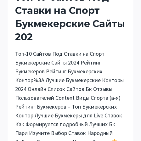
Ставки на Спорт
Букмекерские Сайты
202
Топ-10 Сайтов Под Ставки на Спорт
Букмекерские Сайты 2024 Рейтинг
Букмекеров Рейтинг Букмекерских
Контор%3A Лучшие Букмекерские Конторы
2024 Онлайн Список Сайтов Бк Отзывы
Пользователей Content Виды Спорта (а-я)
Рейтинг Букмекеров – Топ Букмекерских
Контор Лучшие Букмекеры для Live Ставок
Как Формируется подробный Лучших Бк
Пари Изучите Выбор Ставок Народный